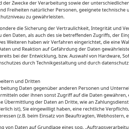
 der Zwecke der Verarbeitung sowie der unterschiedlichen 
 und Freiheiten natürlicher Personen, geeignete technisch
hutzniveau zu gewährleisten.
ere die Sicherung der Vertraulichkeit, Integrität und Ve
 den Daten, als auch des sie betreffenden Zugriffs, der Ei
Des Weiteren haben wir Verfahren eingerichtet, die eine 
aten und Reaktion auf Gefährdung der Daten gewährleiste
eits bei der Entwicklung, bzw. Auswahl von Hardware, So
schutzes durch Technikgestaltung und durch datenschutzfr
eitern und Dritten
rbeitung Daten gegenüber anderen Personen und Unterne
ermitteln oder ihnen sonst Zugriff auf die Daten gewähren, 
e Übermittlung der Daten an Dritte, wie an Zahlungsdienstleis
ich ist), Sie eingewilligt haben, eine rechtliche Verpflicht
ressen (z.B. beim Einsatz von Beauftragten, Webhostern, et
ung von Daten auf Grundlage eines sog. „Auftragsverarbeit